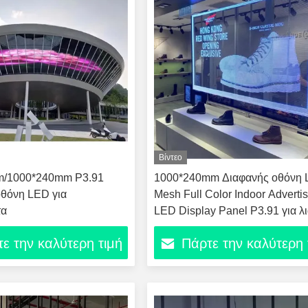
Βίντεο
/1000*240mm P3.91
1000*240mm Διαφανής οθόνη
οθόνη LED για
Mesh Full Color Indoor Adverti
τα
LED Display Panel P3.91 για λι
εμπόριο
ε την καλύτερη τιμή
Πάρτε την καλύτερη 