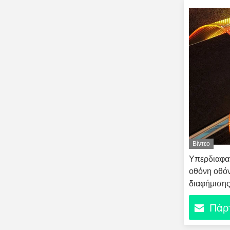
Βίντεο
Υπερδιαφαν
οθόνη οθό
διαφήμισης
γυάλινο π
Πάρτ