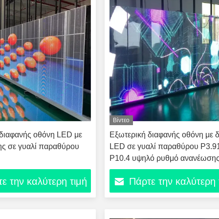
Βίντεο
διαφανής οθόνη LED με
Εξωτερική διαφανής οθόνη με δ
ης σε γυαλί παραθύρου
LED σε γυαλί παραθύρου P3.9
P10.4 υψηλό ρυθμό ανανέωση
8000Hz
ε την καλύτερη τιμή
Πάρτε την καλύτερη 