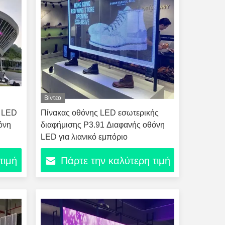
Βίντεο
η LED
Πίνακας οθόνης LED εσωτερικής
όνη
διαφήμισης P3.91 Διαφανής οθόνη
LED για λιανικό εμπόριο
τιμή
Πάρτε την καλύτερη τιμή