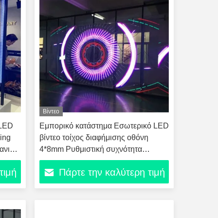
Βίντεο
 LED
Εμπορικό κατάστημα Εσωτερικό LED
sing
βίντεο τοίχος διαφήμισης οθόνη
ανικό
4*8mm Ρυθμιστική συχνότητα
≥8000Hz
τιμή
Πάρτε την καλύτερη τιμή