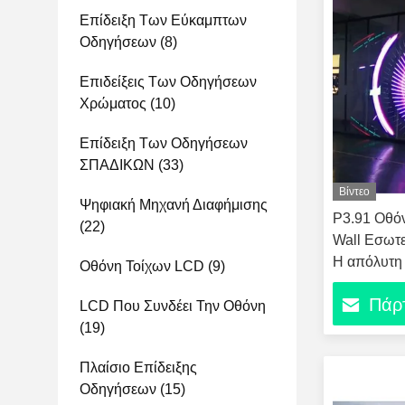
Επίδειξη Των Εύκαμπτων
Οδηγήσεων
(8)
Επιδείξεις Των Οδηγήσεων
Χρώματος
(10)
Επίδειξη Των Οδηγήσεων
ΣΠΑΔΙΚΩΝ
(33)
Βίντεο
Ψηφιακή Μηχανή Διαφήμισης
P3.91 Οθό
(22)
Wall Εσωτ
Η απόλυτη 
Οθόνη Τοίχων LCD
(9)
πιάτων σε 
Πάρτ
LCD Που Συνδέει Την Οθόνη
(19)
Πλαίσιο Επίδειξης
Οδηγήσεων
(15)