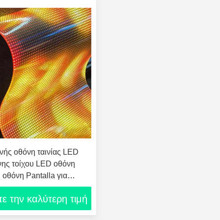
ής οθόνη ταινίας LED
νης τοίχου LED οθόνη
 οθόνη Pantalla για
αράθυρο
ε την καλύτερη τιμή