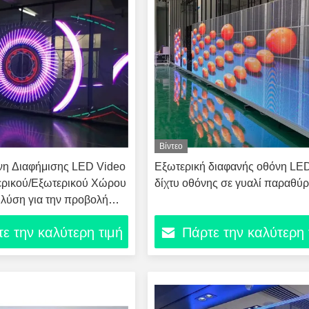
Βίντεο
νη Διαφήμισης LED Video
Εξωτερική διαφανής οθόνη LE
ερικού/Εξωτερικού Χώρου
δίχτυ οθόνης σε γυαλί παραθύ
λύση για την προβολή
εμπορικά καταστήματα
ε την καλύτερη τιμή
Πάρτε την καλύτερη 