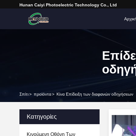
Hunan Caiyi Photoelectric Technology Co., Ltd
Αρχικ
Επίδε
οδηγ
Σπίτι
>
προϊόντα
>
Κίνα Επίδειξη των διαφανών οδηγήσεων
Κατηγορίες
Κινούμενη Οθόνη Των