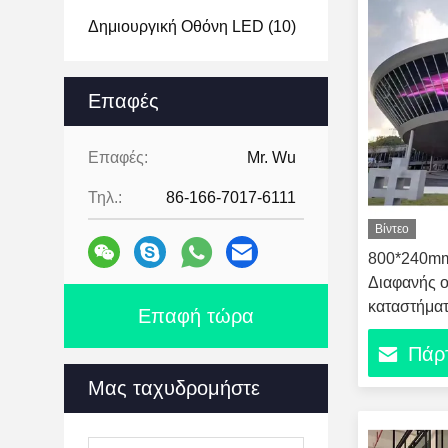
Δημιουργική Οθόνη LED
(10)
Επαφές
Επαφές:
Mr. Wu
Τηλ.:
86-166-7017-6111
Βίντεο
800*240mm
Διαφανής 
καταστήμα
Επαφή τώρα
Πάρτ
Μας ταχυδρομήστε