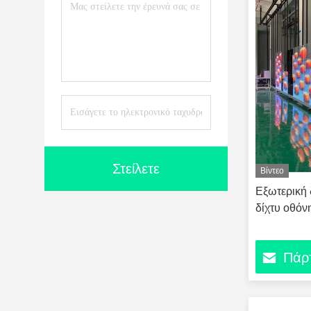
Στείλετε
Βίντεο
Εξωτερική 
δίχτυ οθόν
Πάρτ