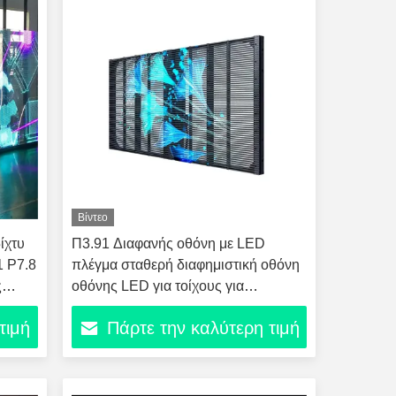
Βίντεο
ίχτυ
Π3.91 Διαφανής οθόνη με LED
1 P7.8
πλέγμα σταθερή διαφημιστική οθόνη
ς
οθόνης LED για τοίχους για
κουρτίνες καταστημάτων
τιμή
Πάρτε την καλύτερη τιμή