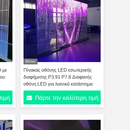
Βίντεο
D με
Πίνακας οθόνης LED εσωτερικής
ρου
διαφήμισης P3.91 P7.8 Διαφανής
οθόνη LED για λιανικό κατάστημα
τιμή
Πάρτε την καλύτερη τιμή