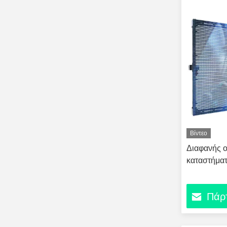
Βίντεο
Διαφανής ο
καταστήμα
Πάρτ