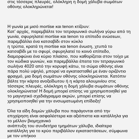
στις τέσσερις πλευρές, ολόκληρη η δομή χάλυβα σωμάτων 
οθόνης ολοκληρώνεται!
Η γωνία με μισό mortise και tenon κτίζουν:
Κατ' αρχάς, παρεμβάλτε τον τετραγωνικό σωλήνα γύρω από τη 
γωνία, σφυρηλατεί mortise και tenon το επίπεδο ενώσεων, 
παρεμβάλλει ένα κατσαβίδι στον κύκλο
η τρύπα, κρατά τη mortise και tenon ένωση, χτυπά το 
κατσαβίδι με το σφυρί, σφυρηλατεί το κοινό επίπεδο, 
διαμορφώνει ένα κύριο πλαίσιο, που καθορίζεται στον τοίχο με 
τον κώδικα γωνιών, και παρεμβάλλει έπειτα τον τετραγωνικό 
σωλήνα 4020 από την κορυφή κάτω, το σώμα οθόνης είναι 
πάρα πολύ υψηλό, μπορεί να εγκατασταθεί με έναν οριζόντιο 
φραγμό, μια δομή σωμάτων οθόνης ολοκληρώνεται. Κατόπιν 
βάλτε την κάρτα ανοξείδωτου ή η κάρτα αλουμινίου στις 
τέσσερις πλευρές, ολόκληρη η δομή χάλυβα σωμάτων οθόνης 
ολοκληρώνεται! Η δομή μπορεί επίσης να χρησιμοποιηθεί για 
το μαγνητικό σχεδιάγραμμα ακρών, μπορεί επίσης να 
χρησιμοποιηθεί για την ενσωματωμένη επίδειξη!
Όλα τα είδη δομών χάλυβα που παράγονται από την 
επιχείρηση είναι ασφαλέστερα και αξιόπιστα και κατάλληλα για 
το μέλλον βιομηχανικό
ανάπτυξη του συνδετήρα τμημάτων χάλυβα, ιδιαίτερα 
κατάλληλη για το κρύο περιβάλλον εγκαταστάσεων, σύμφωνα 
με τον υπήκοο