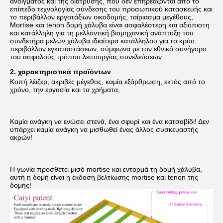
ανοίγματος και της διάτρυσης, που δεν επηρεάζονται από το 
επίπεδο τεχνολογίας σύνδεσης του προσωπικού κατασκευής και 
το περιβάλλον εργοτάξιων οικοδομής, ταίριασμα μεγέθους, 
Mortise και tenon δομή χάλυβα είναι ασφαλέστερη και αξιόπιστη 
και κατάλληλη για τη μελλοντική βιομηχανική ανάπτυξη του 
συνδετήρα μελών χάλυβα ιδιαίτερα κατάλληλου για το κρύο 
περιβάλλον εγκαταστάσεων, σύμφωνα με τον εθνικό συνήγορο 
του ασφαλούς τρόπου λειτουργίας συνελεύσεων.
2. 
χαρακτηριστικά προϊόντων
Κοπή λέιζερ, ακριβές μέγεθος, καμία εξάρθρωση, εκτός από το 
χρόνο, την εργασία και τα χρήματα,
Καμία ανάγκη να ενώσει στενά, ένα σφυρί και ένα κατσαβίδι! Δεν 
υπάρχει καμία ανάγκη να μισθωθεί ένας άλλος συσκευαστής 
ακρών!
Η γωνία προσθέτει μισό mortise και εντορμά τη δομή χάλυβα, 
αυτή η δομή είναι η έκδοση βελτίωσης mortise και tenon της 
δομής!