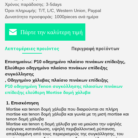
Χρόνος παράδοσης: 3-5days
Όροι πληρωμής: T/T, L/C, Western Union, Paypal
Δυνατότητα προσφοράς: 1000pieces ανά ημέρα
Πάρτε την καλύτερη τιμή
Λεπτομέρειες προιόντος
Περιγραφή προϊόντων
Επισημαίνω:
P10 οδηγημένο πλαίσιο πινάκων επίδειξης
,
Ελεύθερο οδηγημένο πλαίσιο πινάκων επίδειξης
συγκόλλησης
,
Οδηγημένο χάλυβας πλαίσιο πινάκων επίδειξης
P10 οδηγημένη Tenon συγκόλλησης πλαισίων πινάκων
επίδειξης ελεύθερη Mortise δομή χάλυβα
1. 
Επισκόπηση
Mortise και tenon δομή χάλυβα που διαιρούνται σε πλήρη 
mortise και tenon δομή χάλυβα και γωνία με τη μισή mortise και 
tenon δομή χάλυβα
Mortise και tenon η δομή χάλυβα για να μειώσει την υψηλής 
ενέργειας κατανάλωση, υψηλή περιβαλλοντική ρύπανση, 
απαλλαγμένη από τους περιορισμούς της συγκόλλησης, του 