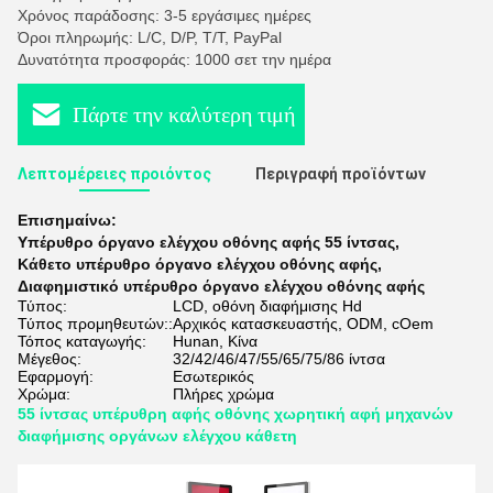
Χρόνος παράδοσης: 3-5 εργάσιμες ημέρες
Όροι πληρωμής: L/C, D/P, T/T, PayPal
Δυνατότητα προσφοράς: 1000 σετ την ημέρα
Πάρτε την καλύτερη τιμή
Λεπτομέρειες προιόντος
Περιγραφή προϊόντων
Επισημαίνω:
Υπέρυθρο όργανο ελέγχου οθόνης αφής 55 ίντσας
,
Κάθετο υπέρυθρο όργανο ελέγχου οθόνης αφής
,
Διαφημιστικό υπέρυθρο όργανο ελέγχου οθόνης αφής
Τύπος:
LCD, οθόνη διαφήμισης Hd
Τύπος προμηθευτών::
Αρχικός κατασκευαστής, ODM, cOem
Τόπος καταγωγής:
Hunan, Κίνα
Μέγεθος:
32/42/46/47/55/65/75/86 ίντσα
Εφαρμογή:
Εσωτερικός
Χρώμα:
Πλήρες χρώμα
55 ίντσας υπέρυθρη αφής οθόνης χωρητική αφή μηχανών
διαφήμισης οργάνων ελέγχου κάθετη