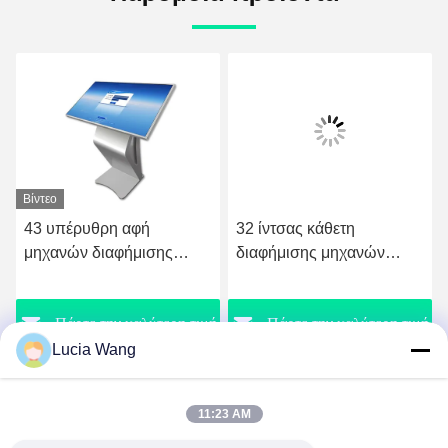
Βίντεο
43 υπέρυθρη αφή
32 ίντσας κάθετη
μηχανών διαφήμισης
διαφήμισης μηχανών
ίντσας κάθετη ψηφιακή
χωρητική IR οθόνη αφής
επικαλύψεων πολυ
ή
Πάρτε την καλύτερη τιμή
Πάρτε την καλύτερη τιμή
Lucia Wang
11:23 AM