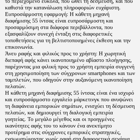
το περιεχόμενο εύκολα, που ωθεί τη δέσμευση, και που
καθιστά την κατανάλωση πληροφοριών ευχάριστη.
Ευπροσάρμοστη εφαρμογή: Η κάθετη μηχανή
διαφήμισης 55 ίντσας είναι ευπροσάρμοστη και
προσαρμόσιμη στα διάφορα περιβάλλοντα, που
εξασφαλίζουν συνεχή ένταξη στις διαφορετικές
τοποθετήσεις για τη βελτιστοποιημένες έκθεση και την
επικοινωνία.
Άνευ ραφής και φιλικός προς το χρήστη: Η χωρητική
διεπαφή αφής κάνει ικανοποιημένο αβίαστο πλοήγησης,
παρέχοντας μια φιλική προς το χρήστη εμπειρία συγγενή
στη χρησιμοποίηση των σύγχρονων smartphones και των
ταμπλετών, που οδηγούν στην αυξανόμενη ικανοποίηση
πελατών.
Η κάθετη μηχανή διαφήμισης 55 ίντσας είναι ένα ισχυρό
και ευπροσάρμοστο εργαλείο μάρκετινγκ που ανυψώνει
τη διαφάνεια εμπορικών σημάτων, ενισχύει τη δέσμευση
πελατών, και δημιουργεί τη διαλογική εμπειρία
γοητείας. Το μεγάλο μέγεθος και οι προηγμένες
ικανότητες αφής του το κάνουν ένα ανεκτίμητο
προτέρημα στις σύγχρονες εμπορικές στρατηγικές,
ενσωματώνοντας χωρίς ραφή στα διαφορετικά σενάρια