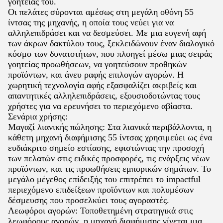
γοητείας του.
Οι πελάτες σύρονται αμέσως στη μεγάλη οθόνη 55
ίντσας της μηχανής, η οποία τους νεύει για να
αλληλεπιδράσει και να δεσμεύσει. Με μια ευγενή αφή
των άκρων δακτύλου τους, ξεκλειδώνουν έναν διαλογικό
κόσμο των δυνατοτήτων, που πλοηγεί μέσω μιας σειράς
γοητείας προωθήσεων, να γοητεύσουν προθηκών
προϊόντων, και άνευ ραφής επιλογών αγορών. Η
χωρητική τεχνολογία αφής εξασφαλίζει ακριβείς και
απαντητικές αλληλεπιδράσεις, εξουσιοδοτώντας τους
χρήστες για να ερευνήσει το περιεχόμενο αβίαστα.
Σενάρια χρήσης:
Μαγαζί λιανικής πώλησης: Στα λιανικά περιβάλλοντα, η
κάθετη μηχανή διαφήμισης 55 ίντσας χρησιμεύει ως ένα
ευδιάκριτο σημείο εστίασης, εφιστώντας την προσοχή
των πελατών στις ειδικές προσφορές, τις ενάρξεις νέων
προϊόντων, και τις προωθήσεις εμπορικών σημάτων. Το
μεγάλο μέγεθος επίδειξής του επιτρέπει το impactful
περιεχόμενο επιδείξεων προϊόντων και πολυμέσων
δέσμευσης που προσελκύει τους αγοραστές.
Λεωφόροι αγορών: Τοποθετημένη στρατηγικά στις
λεωφόρους αγορών, η μηχανή διαφήμισης γίνεται μια