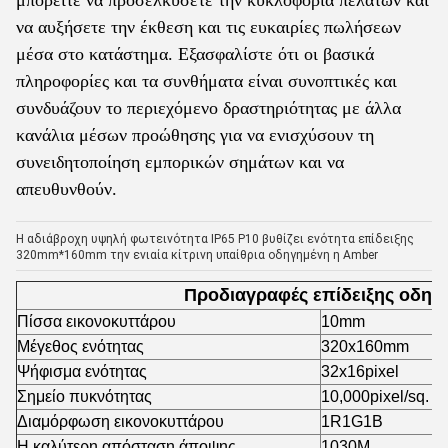
μπορείτε να προσελκύσετε την κυκλοφορία πελατών και
να αυξήσετε την έκθεση και τις ευκαιρίες πωλήσεων
μέσα στο κατάστημα. Εξασφαλίστε ότι οι βασικά
πληροφορίες και τα συνθήματα είναι συνοπτικές και
συνδυάζουν το περιεχόμενο δραστηριότητας με άλλα
κανάλια μέσων προώθησης για να ενισχύσουν τη
συνειδητοποίηση εμπορικών σημάτων και να
απευθυνθούν.
Η αδιάβροχη υψηλή φωτεινότητα IP65 P10 βυθίζει ενότητα επίδειξης
320mm*160mm την ενιαία κίτρινη υπαίθρια οδηγημένη η Amber
Προδιαγραφές επίδειξης οδηγ
Πίσσα εικονοκυττάρου
10mm
Μέγεθος ενότητας
320x160mm
Ψήφισμα ενότητας
32x16pixel
Σημείο πυκνότητας
10,000pixel/sq. μ
Διαμόρφωση εικονοκυττάρου
1R1G1B
Η καλύτερη απόσταση άποψης
1030M