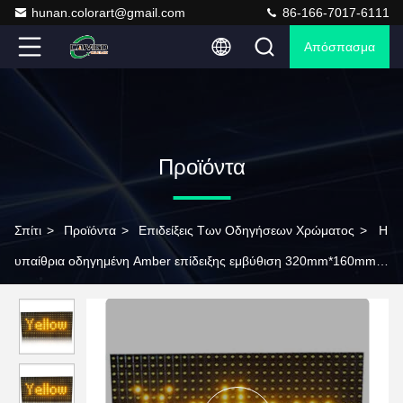
hunan.colorart@gmail.com
86-166-7017-6111
Απόσπασμα
Προϊόντα
Σπίτι
>
Προϊόντα
>
Επιδείξεις Των Οδηγήσεων Χρώματος
>
Η
υπαίθρια οδηγημένη Amber επίδειξης εμβύθιση 320mm*160mm
φωτεινότητας IP65 P10 ενότητας αδιάβροχη υψηλή