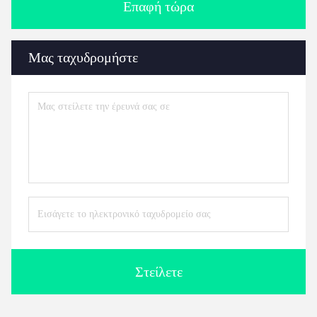
Επαφή τώρα
Μας ταχυδρομήστε
Στείλετε