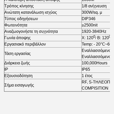
Τρόπος κίνησης
1/8 ανίχνευση
Ανώτατη κατανάλωση ισχύος
300W/sq. μ
Τύπος οδηγήσεων
DIP346
Φωτεινότητα
≥2500nit
Αναζωογονήστε τη συχνότητα
1920-3840Hz
0
0
Γωνία άποψης
Χ: 120
Β: 120
/
Εργασιακό περιβάλλον
Temp: - 20°C~60
Εναλλασσόμενο 
Τάση εργασίας
Εναλλασσόμενο ρ
Διάρκεια ζωής
100,000Hours
IP
IP65
Εξουσιοδότηση
1 έτος
RF, S-ΤΗΛΕΟΠΤΙ
Σήμα εισαγωγής
COMPISITION