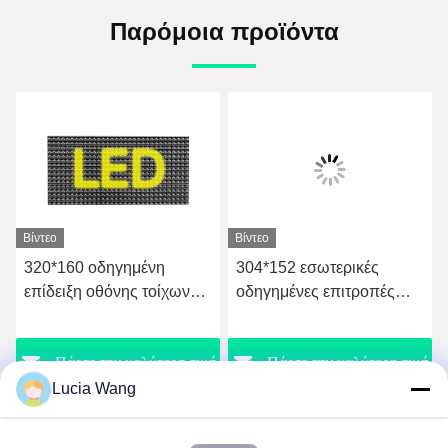
Παρόμοια προϊόντα
Βίντεο
Βίντεο
320*160 οδηγημένη
304*152 εσωτερικές
επίδειξη οθόνης τοίχων
οδηγημένες επιτροπές
επιδείξεων των
σημαδιών επιδείξεων
οδηγήσεων χρώματος
SDK των οδηγήσεων
ή
Πάρτε την καλύτερη τιμή
Πάρτε την καλύτερη τιμή
SDK εσωτερική
χρώματος
Lucia Wang