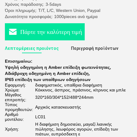
Χρόνος παράδοσης: 3-5days
Όροι πληρωμής: T/T, L/C, Western Union, Paypal
Δυνατότητα προσφοράς: 1000pieces ανά ημέρα
Πάρτε την καλύτερη τιμή
Λεπτομέρειες προιόντος
Περιγραφή προϊόντων
Επισημαίνω:
Υψηλή οδηγημένη η Amber επίδειξη φωτεινότητας
,
Αδιάβροχη οδηγημένη η Amber επίδειξη
,
IP65 επίδειξη των υπαίθριων οδηγήσεων
Εφαρμογή:
διαφημιστικός, υπαίθρια διαφήμιση
Χρώμα:
Κόκκινος, άσπρος, πράσινος, κίτρινος και μπλε
Μέγεθος
320*160/304*152/488*244mm
επιτροπής:
Τύπος
Αρχικός κατασκευαστής
προμηθευτών:
Αριθμό
LC01
μοντέλου:
Η διαφήμιση δημοσιεύει, μαγαζί λιανικής
Χρήση:
πώλησης, λεωφόρος αγορών, επίδειξη των
πιάτων, ευπρόσδεκτη ε