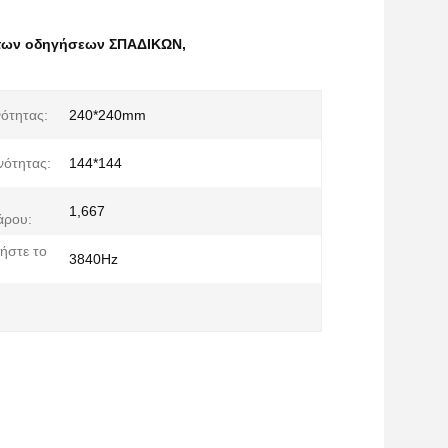
η των οδηγήσεων ΣΠΑΔΙΚΩΝ
,
ότητας:
240*240mm
νότητας:
144*144
1,667
άρου:
ήστε το
3840Hz