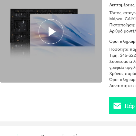
Λεπτομέρειες
Τόπος καταγω
Μάρκα: CAIYI
Πιστοποίηση
Αριθμό μοντέ
Όροι πληρωμή
Ποσότητα παρ
Τιμή: $45-$22
Συσκευασία λε
γραφείο αργιλ
Χρόνος παρά
Όροι πληρωμή
Δυνατότητα π
Πάρτ