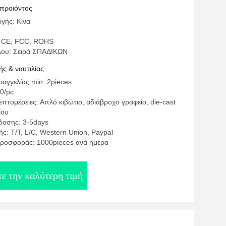
 προιόντος
γής: Κίνα
: CE, FCC, ROHS
λου: Σειρά ΣΠΑΔΙΚΩΝ
ς & ναυτιλίας
αγγελίας min: 2pieces
0/pc
πτομέρειες: Απλό κιβώτιο, αδιάβροχο γραφείο, die-cast
ίου
δοσης: 3-5days
ς: T/T, L/C, Western Union, Paypal
ροσφοράς: 1000pieces ανά ημέρα
ε την καλύτερη τιμή