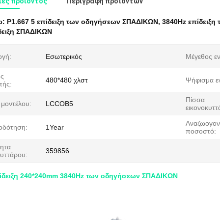
ες προιόντος
Περιγραφή προϊόντων
ω:
P1.667 5 επίδειξη των οδηγήσεων ΣΠΑΔΙΚΩΝ
,
3840Hz επίδειξ
δειξη ΣΠΑΔΙΚΩΝ
γή:
Εσωτερικός
Μέγεθος εν
ος
480*480 χλστ
Ψήφισμα ε
πής:
Πίσσα
 μοντέλου:
LCCOB5
εικονοκυττ
Αναζωογον
οδότηση:
1Year
ποσοστό:
ητα
359856
κυττάρου:
πίδειξη 240*240mm 3840Hz των οδηγήσεων ΣΠΑΔΙΚΩΝ