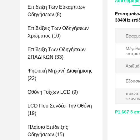
Λεπτομέρει
Επίδειξη Των Εύκαμπτων
Επισημαίν
Οδηγήσεων
(8)
3840Hz επί
Επιδείξεις Των Οδηγήσεων
Χρώματος
(10)
Εφαρμο
Μέγεθ
Επίδειξη Των Οδηγήσεων
επιτρο
ΣΠΑΔΙΚΩΝ
(33)
Αριθμό
Ψηφιακή Μηχανή Διαφήμισης
(22)
Εξουσι
Οθόνη Τοίχων LCD
(9)
πυκνότ
εικονο
LCD Που Συνδέει Την Οθόνη
P1.667 5 ε
(19)
Πλαίσιο Επίδειξης
Οδηγήσεων
(15)