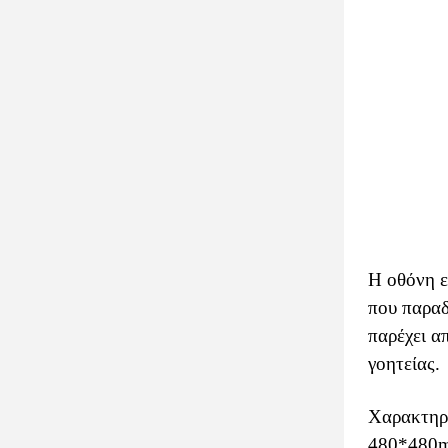
Η οθόνη ε
που παραδ
παρέχει α
γοητείας.
Χαρακτηρί
480*480m