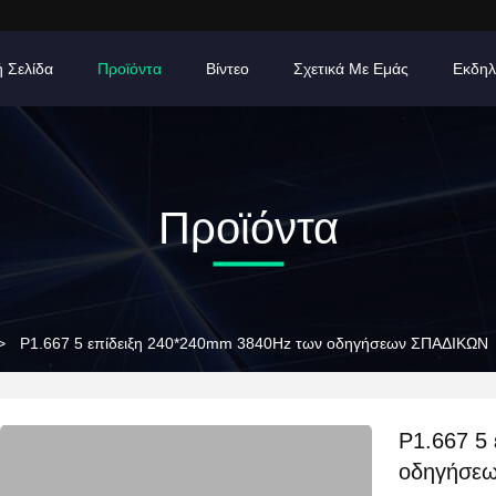
ή Σελίδα
Προϊόντα
Βίντεο
Σχετικά Με Εμάς
Εκδηλ
Προϊόντα
>
P1.667 5 επίδειξη 240*240mm 3840Hz των οδηγήσεων ΣΠΑΔΙΚΩΝ
P1.667 5
οδηγήσε