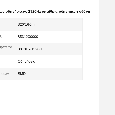
ριων οδηγήσεων
,
1920Hz υπαίθρια οδηγημένη οθόνη
320*160mm
S:
8531200000
ήστε το
3840Hz/1920Hz
Οδηγήσεις
ήσεων:
SMD