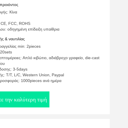
 προιόντος
γής: Κίνα
: CE, FCC, ROHS
ου: οδηγημένη επίδειξη υπαίθρια
ς & ναυτιλίας
αγγελίας min: 2pieces
120sets
πτομέρειες: Απλό κιβώτιο, αδιάβροχο γραφείο, die-cast
ίου
δοσης: 3-5days
ς: T/T, L/C, Western Union, Paypal
ροσφοράς: 1000pieces ανά ημέρα
ε την καλύτερη τιμή