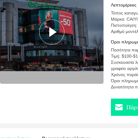
Λεπτομέρειες
Τόπος καταγω
Μάρκα: CAIYI
Πιστοποίηση
Αριθμό μοντέλ
Όροι πληρωμή
Ποσότητα παρ
Τιμή: $100-$
Συσκευασία λε
γραφείο αργιλ
Χρόνος παρά
Όροι πληρωμή
Δυνατότητα π
Πάρτ