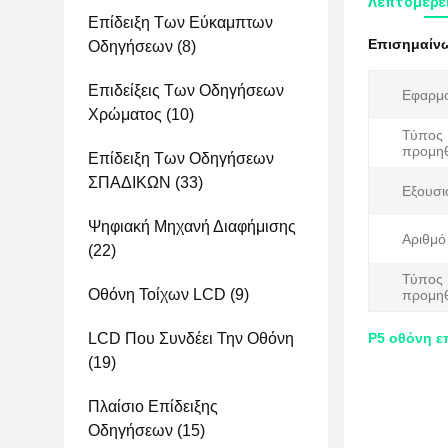
Λεπτομέρει
Επίδειξη Των Εύκαμπτων
Επισημαίν
Οδηγήσεων
(8)
Επιδείξεις Των Οδηγήσεων
Εφαρμο
Χρώματος
(10)
Τύπος
προμηθ
Επίδειξη Των Οδηγήσεων
ΣΠΑΔΙΚΩΝ
(33)
Εξουσι
Ψηφιακή Μηχανή Διαφήμισης
Αριθμό
(22)
Τύπος
Οθόνη Τοίχων LCD
(9)
προμηθ
LCD Που Συνδέει Την Οθόνη
P5 οθόνη ε
(19)
Πλαίσιο Επίδειξης
Οδηγήσεων
(15)