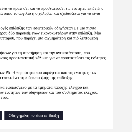
ένα να κρατήσει και να προστατεύσει τις ενότητες επίδειξης
 όπως το αργίλιο ή ο χάλυβας και σχεδιάζεται για να είναι
μογές επίδειξης των εσωτερικών οδηγήσεων με μια πίσσα
ρου δύο παρακείμενων εικονοκυττάρων στην επίδειξη. Μια
ττάρου, που παρέχει μια αιχμηρότερη και πιό λεπτομερή
γήσεων για τη συντήρηση και την αντικατάσταση, που
οντας προστατευτική κάλυψη για να προστατεύσει τις ενότητες
ων P5. Η θερμότητα που παράγεται από τις ενότητες των
επεκτείνει τη διάρκεια ζωής της επίδειξης.
ικά εξοπλισμένο με τα τμήματα παροχής ελέγχου και
των ενοτήτων των οδηγήσεων και του συστήματος ελέγχου,
μένου.
Οδηγημένη ενοίκιο επίδειξη