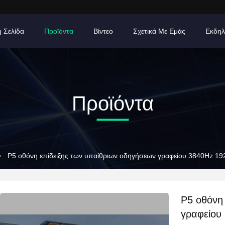
ή Σελίδα
Προϊόντα
Βίντεο
Σχετικά Με Εμάς
Εκδηλ
Προϊόντα
>
P5 οθόνη επίδειξης των υπαίθριων οδηγήσεων γραφείου 3840Hz 1
P5 οθόνη
γραφείου