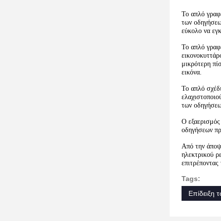
Το απλό γραφε
των οδηγήσεων
εύκολο να εγκ
Το απλό γραφ
εικονοκυττάρ
μικρότερη πί
εικόνα.
Το απλό σχέδ
ελαχιστοποιού
των οδηγήσεων
Ο εξαερισμός
οδηγήσεων πρέ
Από την άποψ
ηλεκτρικού ρ
επιτρέποντας 
Tags:
Επίδειξη 