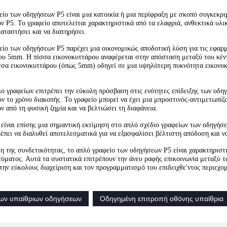
ίο των οδηγήσεων P5 είναι μια κατοικία ή μια περίφραξη με σκοπό συγκεκριμ
 P5. Το γραφείο αποτελείται χαρακτηριστικά από τα ελαφριά, ανθεκτικά υλικά
αταστήσει και να διατηρήσει.
είο των οδηγήσεων P5 παρέχει μια οικονομικώς αποδοτική λύση για τις εφαρ
ου 5mm. Η πίσσα εικονοκυττάρου αναφέρεται στην απόσταση μεταξύ του κέντ
σσα εικονοκυττάρου (όπως 5mm) οδηγεί σε μια υψηλότερη πυκνότητα εικονοκυ
ιο γραφείων επιτρέπει την εύκολη πρόσβαση στις ενότητες επίδειξης των οδη
ν το χρόνο διακοπής. Το γραφείο μπορεί να έχει μια μπροστινός-αντιμετωπίζ
 από τη φυσική ζημία και να βελτιώσει τη διαφάνεια.
 είναι επίσης μια σημαντική εκτίμηση στο απλό σχέδιο γραφείων των οδηγήσε
πει να διαλυθεί αποτελεσματικά για να εξασφαλίσει βέλτιστη απόδοση και να 
η της συνδετικότητας, το απλό γραφείο των οδηγήσεων P5 είναι χαρακτηριστ
εύματος. Αυτά τα συστατικά επιτρέπουν την άνευ ραφής επικοινωνία μεταξύ 
την εύκολους διαχείριση και τον προγραμματισμό του επιδειχθε'ντος περιεχο
των υπαίθριων οδηγήσεων
Οδηγημένη επιτροπή οθόνης υπαίθρια