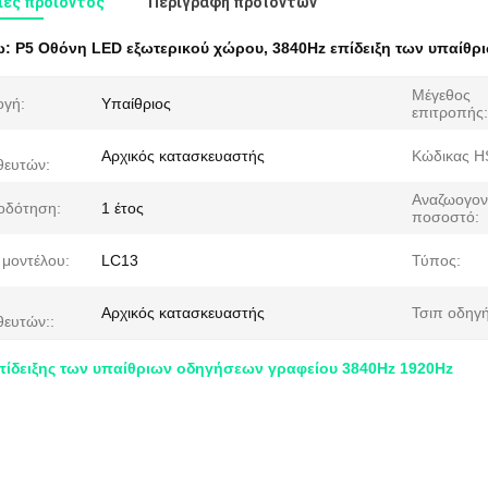
ες προιόντος
Περιγραφή προϊόντων
ω:
P5 Οθόνη LED εξωτερικού χώρου
,
3840Hz επίδειξη των υπαίθ
Μέγεθος
γή:
Υπαίθριος
επιτροπής:
Αρχικός κατασκευαστής
Κώδικας H
ευτών:
Αναζωογον
οδότηση:
1 έτος
ποσοστό:
 μοντέλου:
LC13
Τύπος:
Αρχικός κατασκευαστής
Τσιπ οδηγ
ευτών::
πίδειξης των υπαίθριων οδηγήσεων γραφείου 3840Hz 1920Hz