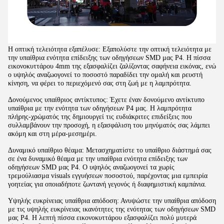
Η οπτική τελειότητα εξαπέλυσε: Εξαπολύστε την οπτική τελειότητα με
την υπαίθρια ενότητα επίδειξης των οδηγήσεων SMD μας P4. Η πίσσα
εικονοκυττάρου 4mm της εξασφαλίζει ζαλίζοντας σαφήνεια εικόνας, ενώ
ο υψηλός αναζωογονεί το ποσοστό παραδίδει την ομαλή και ρευστή
κίνηση, να φέρει το περιεχόμενό σας στη ζωή με η λαμπρότητα.
Δονούμενος υπαίθριος αντίκτυπος: Έχετε έναν δονούμενο αντίκτυπο
υπαίθρια με την ενότητα των οδηγήσεων P4 μας. Η λαμπρότητα
πλήρης-χρώματός της δημιουργεί τις ευδιάκριτες επιδείξεις που
συλλαμβάνουν την προσοχή, η εξασφάλιση του μηνύματός σας λάμπει
ακόμη και στη μέρα-μεσημέρι.
Δυναμικό υπαίθριο θέαμα: Μετασχηματίστε το υπαίθριο διάστημά σας
σε ένα δυναμικό θέαμα με την υπαίθρια ενότητα επίδειξης των
οδηγήσεων SMD μας P4. Ο υψηλός αναζωογονεί τα χωρίς
τρεμούλιασμα visuals εγγυήσεων ποσοστού, παρέχοντας μια εμπειρία
γοητείας για οποιαδήποτε ζωντανή γεγονός ή διαφημιστική καμπάνια.
Υψηλής ευκρίνειας υπαίθρια απόδοση: Ανυψώστε την υπαίθρια απόδοση
με τις υψηλής ευκρίνειας ικανότητες της ενότητας των οδηγήσεων SMD
μας P4. Η λεπτή πίσσα εικονοκυττάρου εξασφαλίζει πολύ μυτερά