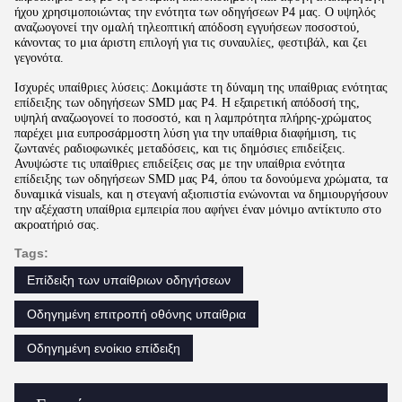
ήχου χρησιμοποιώντας την ενότητα των οδηγήσεων P4 μας. Ο υψηλός
αναζωογονεί την ομαλή τηλεοπτική απόδοση εγγυήσεων ποσοστού,
κάνοντας το μια άριστη επιλογή για τις συναυλίες, φεστιβάλ, και ζει
γεγονότα.
Ισχυρές υπαίθριες λύσεις: Δοκιμάστε τη δύναμη της υπαίθριας ενότητας
επίδειξης των οδηγήσεων SMD μας P4. Η εξαιρετική απόδοσή της,
υψηλή αναζωογονεί το ποσοστό, και η λαμπρότητα πλήρης-χρώματος
παρέχει μια ευπροσάρμοστη λύση για την υπαίθρια διαφήμιση, τις
ζωντανές ραδιοφωνικές μεταδόσεις, και τις δημόσιες επιδείξεις.
Ανυψώστε τις υπαίθριες επιδείξεις σας με την υπαίθρια ενότητα
επίδειξης των οδηγήσεων SMD μας P4, όπου τα δονούμενα χρώματα, τα
δυναμικά visuals, και η στεγανή αξιοπιστία ενώνονται να δημιουργήσουν
την αξέχαστη υπαίθρια εμπειρία που αφήνει έναν μόνιμο αντίκτυπο στο
ακροατήριό σας.
Tags:
Επίδειξη των υπαίθριων οδηγήσεων
Οδηγημένη επιτροπή οθόνης υπαίθρια
Οδηγημένη ενοίκιο επίδειξη