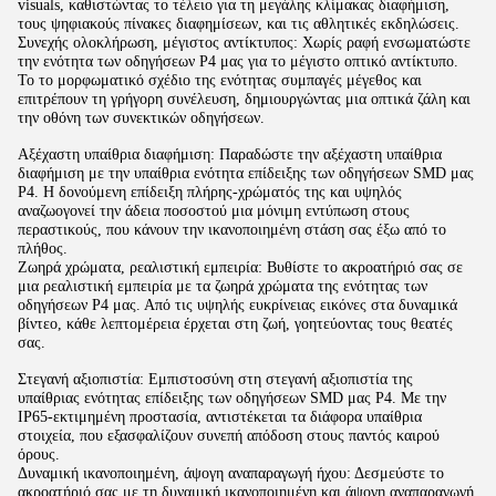
visuals, καθιστώντας το τέλειο για τη μεγάλης κλίμακας διαφήμιση,
τους ψηφιακούς πίνακες διαφημίσεων, και τις αθλητικές εκδηλώσεις.
Συνεχής ολοκλήρωση, μέγιστος αντίκτυπος: Χωρίς ραφή ενσωματώστε
την ενότητα των οδηγήσεων P4 μας για το μέγιστο οπτικό αντίκτυπο.
Το το μορφωματικό σχέδιο της ενότητας συμπαγές μέγεθος και
επιτρέπουν τη γρήγορη συνέλευση, δημιουργώντας μια οπτικά ζάλη και
την οθόνη των συνεκτικών οδηγήσεων.
Αξέχαστη υπαίθρια διαφήμιση: Παραδώστε την αξέχαστη υπαίθρια
διαφήμιση με την υπαίθρια ενότητα επίδειξης των οδηγήσεων SMD μας
P4. Η δονούμενη επίδειξη πλήρης-χρώματός της και υψηλός
αναζωογονεί την άδεια ποσοστού μια μόνιμη εντύπωση στους
περαστικούς, που κάνουν την ικανοποιημένη στάση σας έξω από το
πλήθος.
Ζωηρά χρώματα, ρεαλιστική εμπειρία: Βυθίστε το ακροατήριό σας σε
μια ρεαλιστική εμπειρία με τα ζωηρά χρώματα της ενότητας των
οδηγήσεων P4 μας. Από τις υψηλής ευκρίνειας εικόνες στα δυναμικά
βίντεο, κάθε λεπτομέρεια έρχεται στη ζωή, γοητεύοντας τους θεατές
σας.
Στεγανή αξιοπιστία: Εμπιστοσύνη στη στεγανή αξιοπιστία της
υπαίθριας ενότητας επίδειξης των οδηγήσεων SMD μας P4. Με την
IP65-εκτιμημένη προστασία, αντιστέκεται τα διάφορα υπαίθρια
στοιχεία, που εξασφαλίζουν συνεπή απόδοση στους παντός καιρού
όρους.
Δυναμική ικανοποιημένη, άψογη αναπαραγωγή ήχου: Δεσμεύστε το
ακροατήριό σας με τη δυναμική ικανοποιημένη και άψογη αναπαραγωγή