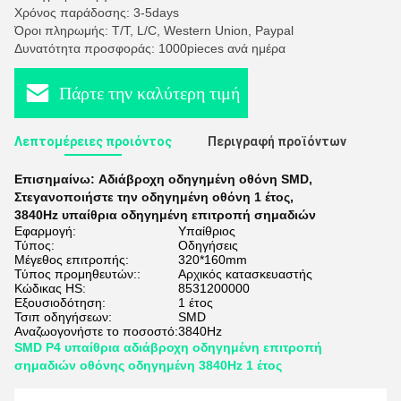
Χρόνος παράδοσης: 3-5days
Όροι πληρωμής: T/T, L/C, Western Union, Paypal
Δυνατότητα προσφοράς: 1000pieces ανά ημέρα
Πάρτε την καλύτερη τιμή
Λεπτομέρειες προιόντος
Περιγραφή προϊόντων
Επισημαίνω:
Αδιάβροχη οδηγημένη οθόνη SMD
,
Στεγανοποιήστε την οδηγημένη οθόνη 1 έτος
,
3840Hz υπαίθρια οδηγημένη επιτροπή σημαδιών
Εφαρμογή:
Υπαίθριος
Τύπος:
Οδηγήσεις
Μέγεθος επιτροπής:
320*160mm
Τύπος προμηθευτών::
Αρχικός κατασκευαστής
Κώδικας HS:
8531200000
Εξουσιοδότηση:
1 έτος
Τσιπ οδηγήσεων:
SMD
Αναζωογονήστε το ποσοστό:
3840Hz
SMD P4 υπαίθρια αδιάβροχη οδηγημένη επιτροπή
σημαδιών οθόνης οδηγημένη 3840Hz 1 έτος