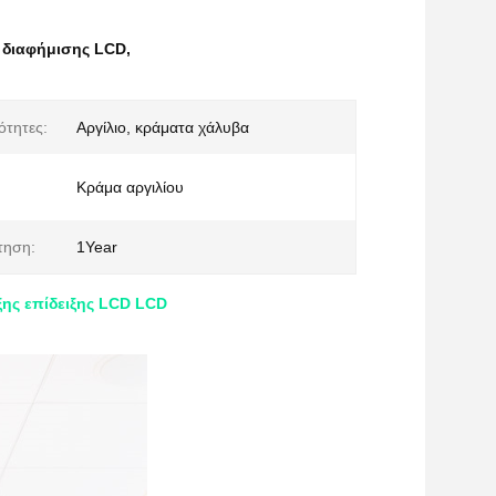
η διαφήμισης LCD
,
ότητες:
Αργίλιο, κράματα χάλυβα
Κράμα αργιλίου
τηση:
1Year
ξης επίδειξης LCD LCD