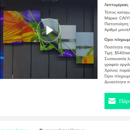
LCD LCD
Λεπτομέρειες
Τόπος καταγω
Μάρκα: CAIYI
Πιστοποίηση
Αριθμό μοντέ
Όροι πληρωμή
Ποσότητα παρ
Τιμή: $540/se
Συσκευασία λε
γραφείο αργιλ
Χρόνος παρά
Όροι πληρωμή
Δυνατότητα π
Πάρτ