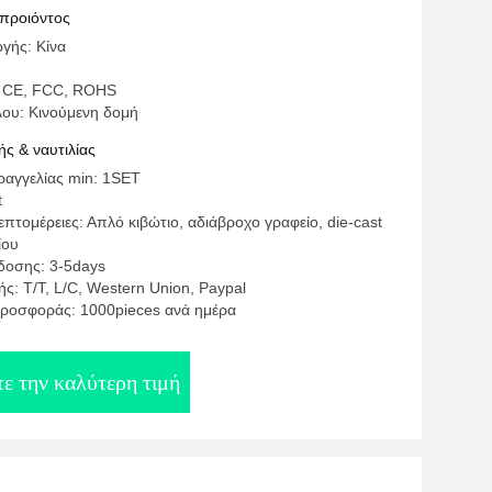
 προιόντος
γής: Κίνα
: CE, FCC, ROHS
λου: Κινούμενη δομή
ς & ναυτιλίας
αγγελίας min: 1SET
t
πτομέρειες: Απλό κιβώτιο, αδιάβροχο γραφείο, die-cast
ίου
δοσης: 3-5days
ς: T/T, L/C, Western Union, Paypal
ροσφοράς: 1000pieces ανά ημέρα
ε την καλύτερη τιμή