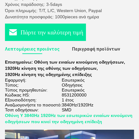
Χρόνος παράδοσης: 3-5days
Όροι πληρωμής: T/T, L/C, Western Union, Paypal
Δυνατότητα προσφοράς: 1000pieces ανά ημέρα
Πάρτε την καλύτερη τιμή
Λεπτομέρειες προιόντος
Περιγραφή προϊόντων
Επισημαίνω:
Οθόνη των ενιαίων κινούμενη οδηγήσεων
,
1920Hz κίνηση της οθόνης των οδηγήσεων
,
1920Hz κίνηση της οδηγημένης επίδειξης
Εφαρμογή:
Εσωτερικός
Τύπος:
Οδηγήσεις
Τύπος προμηθευτών:
Εσωτερικός
Κώδικας HS:
8531200000
Εξουσιοδότηση:
1 έτος
Αναζωογονήστε το ποσοστό:
3840Hz/1920Hz
Τσιπ οδηγήσεων:
SMD
Οθόνη Υ 3840Hz 1920Hz των εσωτερικών ενιαίων κινούμενη
οδηγήσεων που κινεί την οδηγημένη επίδειξη