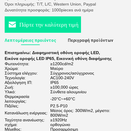
Όροι πληρωμής: T/T, L/C, Western Union, Paypal
Δυνατότητα προσφοράς: 1000pieces ανά ημέρα
Πάρτε την καλύτερη τιμή
Λεπτομέρειες προιόντος
Περιγραφή προϊόντων
Επισημαίνω:
Διαφημιστική οθόνη οροφής LED
,
Εικόνα οροφής LED IP65
,
Εικονική οθόνη διαφήμισης
Φωτεινότητα:
≥1200cd/m2
Χρώμα:
Μαύρο
Σύστημα ελέγχου:
Σύγχρονος/ασύγχρονος
Τεχνολογία:
AC100-240V
Αξιολόγηση ΙΠ:
IP65
Ζωή:
≥100,000 ώρες
Υλικό:
Σύνθετα αλουμινίου
Θερμοκρασία
-20°C~+60°C
λειτουργίας:
Πιξέλες:
P2.5-P10
Μέσος όρος: 300W/m2, μέγιστο:
Κατανάλωση ενέργειας:
800W/m2
Ταχύτητα ανανέωσης:
≥1920Hz
σχήμα:
ορθογώνιο
Μέγεθος:
Προσαρμόσιμη