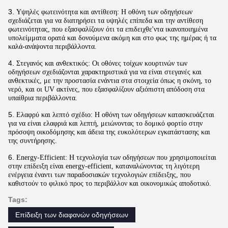
3.
Υψηλές φωτεινότητα και αντίθεση: Η οθόνη των οδηγήσεων
σχεδιάζεται για να διατηρήσει τα υψηλές επίπεδα και την αντίθεση
φωτεινότητας, που εξασφαλίζουν ότι τα επιδειχθε'ντα ικανοποιημένα
υπολείμματα ορατά και δονούμενα ακόμη και στο φως της ημέρας ή τα
καλά-ανάψοντα περιβάλλοντα.
4.
Στεγανός και ανθεκτικός: Οι οθόνες τοίχων κουρτινών των
οδηγήσεων σχεδιάζονται χαρακτηριστικά για να είναι στεγανές και
ανθεκτικές, με την προστασία ενάντια στα στοιχεία όπως η σκόνη, το
νερό, και οι UV ακτίνες, που εξασφαλίζουν αξιόπιστη απόδοση στα
υπαίθρια περιβάλλοντα.
5.
Ελαφρύ και λεπτό σχέδιο: Η οθόνη των οδηγήσεων κατασκευάζεται
για να είναι ελαφριά και λεπτή, μειώνοντας το δομικό φορτίο στην
πρόσοψη οικοδόμησης και άδεια της ευκολότερων εγκατάστασης και
της συντήρησης.
6.
Energy-Efficient: Η τεχνολογία των οδηγήσεων που χρησιμοποιείται
στην επίδειξη είναι energy-efficient, καταναλώνοντας τη λιγότερη
ενέργεια έναντι των παραδοσιακών τεχνολογιών επίδειξης, που
καθιστούν το φιλικό προς το περιβάλλον και οικονομικώς αποδοτικό.
Tags:
Επίδειξη των διαφανών οδηγήσεων