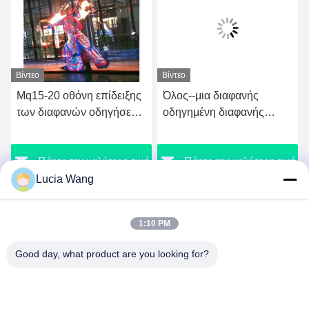
Βίντεο
Βίντεο
Mq15-20 οθόνη επίδειξης
Όλος--μια διαφανής
των διαφανών οδηγήσεων
οδηγημένη διαφανής
τοίχων κουρτινών
οδηγημένη γυαλί επίδειξη
800*1500 χιλ.
μηχανών P0816 επίδειξης
ή
Πάρτε την καλύτερη τιμή
Πάρτε την καλύτερη τιμή
παραθύρων
Lucia Wang
1:10 PM
Good day, what product are you looking for?
Hunan Caiyi Photoelectric Technology Co., Ltd
hunan.colorart@gmail.com