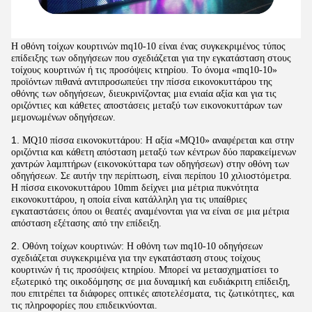
Η οθόνη τοίχων κουρτινών mq10-10 είναι ένας συγκεκριμένος τύπος
επίδειξης των οδηγήσεων που σχεδιάζεται για την εγκατάσταση στους
τοίχους κουρτινών ή τις προσόψεις κτηρίου. Το όνομα «mq10-10»
προϊόντων πιθανά αντιπροσωπεύει την πίσσα εικονοκυττάρου της
οθόνης των οδηγήσεων, διευκρινίζοντας μια ενιαία αξία και για τις
οριζόντιες και κάθετες αποστάσεις μεταξύ των εικονοκυττάρων των
μεμονωμένων οδηγήσεων.
1.
MQ10 πίσσα εικονοκυττάρου: Η αξία «MQ10» αναφέρεται και στην
οριζόντια και κάθετη απόσταση μεταξύ των κέντρων δύο παρακείμενων
χαντρών λαμπτήρων (εικονοκύτταρα των οδηγήσεων) στην οθόνη των
οδηγήσεων. Σε αυτήν την περίπτωση, είναι περίπου 10 χιλιοστόμετρα.
Η πίσσα εικονοκυττάρου 10mm δείχνει μια μέτρια πυκνότητα
εικονοκυττάρου, η οποία είναι κατάλληλη για τις υπαίθριες
εγκαταστάσεις όπου οι θεατές αναμένονται για να είναι σε μια μέτρια
απόσταση εξέτασης από την επίδειξη.
2.
Οθόνη τοίχων κουρτινών: Η οθόνη των mq10-10 οδηγήσεων
σχεδιάζεται συγκεκριμένα για την εγκατάσταση στους τοίχους
κουρτινών ή τις προσόψεις κτηρίου. Μπορεί να μετασχηματίσει το
εξωτερικό της οικοδόμησης σε μια δυναμική και ευδιάκριτη επίδειξη,
που επιτρέπει τα διάφορες οπτικές αποτελέσματα, τις ζωτικότητες, και
τις πληροφορίες που επιδεικνύονται.