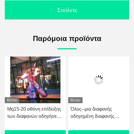
Στείλετε
Παρόμοια προϊόντα
Βίντεο
Βίντεο
Mq15-20 οθόνη επίδειξης
Όλος--μια διαφανής
των διαφανών οδηγήσεων
οδηγημένη διαφανής
τοίχων κουρτινών
οδηγημένη γυαλί επίδειξη
800*1500 χιλ.
μηχανών P0816 επίδειξης