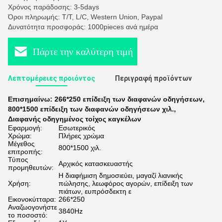
Χρόνος παράδοσης: 3-5days
Όροι πληρωμής: T/T, L/C, Western Union, Paypal
Δυνατότητα προσφοράς: 1000pieces ανά ημέρα
Πάρτε την καλύτερη τιμή
Λεπτομέρειες προιόντος
Περιγραφή προϊόντων
Επισημαίνω:
266*250 επίδειξη των διαφανών οδηγήσεων
,
800*1500 επίδειξη των διαφανών οδηγήσεων χιλ.
,
Διαφανής οδηγημένος τοίχος καγκέλων
Εφαρμογή:
Εσωτερικός
Χρώμα:
Πλήρες χρώμα
Μέγεθος
800*1500 χιλ.
επιτροπής:
Τύπος
Αρχικός κατασκευαστής
προμηθευτών:
Η διαφήμιση δημοσιεύει, μαγαζί λιανικής
Χρήση:
πώλησης, λεωφόρος αγορών, επίδειξη των
πιάτων, ευπρόσδεκτη ε
Εικονοκύτταρα:
266*250
Αναζωογονήστε
3840Hz
το ποσοστό: