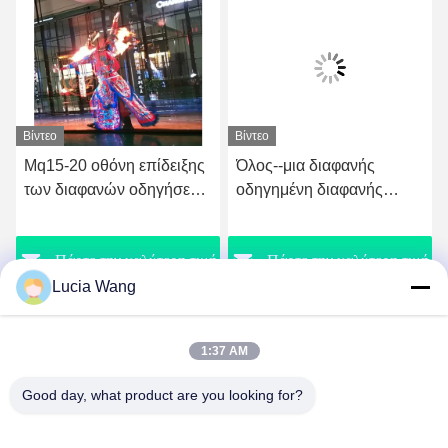
Βίντεο
Βίντεο
Mq15-20 οθόνη επίδειξης
Όλος--μια διαφανής
των διαφανών οδηγήσεων
οδηγημένη διαφανής
τοίχων κουρτινών
οδηγημένη γυαλί επίδειξη
800*1500 χιλ.
μηχανών P0816 επίδειξης
ή
Πάρτε την καλύτερη τιμή
Πάρτε την καλύτερη τιμή
παραθύρων
Lucia Wang
1:37 AM
Good day, what product are you looking for?
Hunan Caiyi Photoelectric Technology Co., Ltd