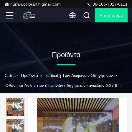
hunan.colorart@gmail.com
86-166-7017-6111
Απόσπασμα
Προϊόντα
Σπίτι
>
Προϊόντα
>
Επίδειξη Των Διαφανών Οδηγήσεων
>
Οθόνη επίδειξης των διαφανών οδηγήσεων καγκέλων GS7.8
15.6R55T ωχρό 266*250