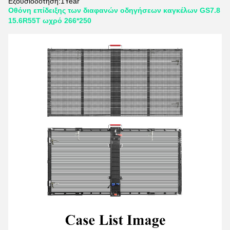
Εξουσιοδότηση:
1Year
Οθόνη επίδειξης των διαφανών οδηγήσεων καγκέλων GS7.8
15.6R55T ωχρό 266*250