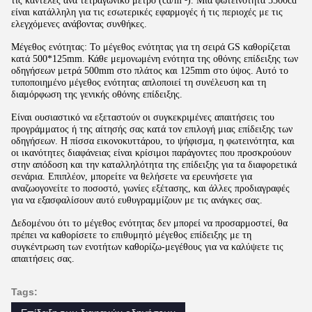
τις καντέλες ανά τετραγωνικό μέτρο (cd/m ²). Μια φωτεινότητα 5500cd
είναι κατάλληλη για τις εσωτερικές εφαρμογές ή τις περιοχές με τις
ελεγχόμενες ανάβοντας συνθήκες.
Μέγεθος ενότητας: Το μέγεθος ενότητας για τη σειρά GS καθορίζεται
κατά 500*125mm. Κάθε μεμονωμένη ενότητα της οθόνης επίδειξης των
οδηγήσεων μετρά 500mm στο πλάτος και 125mm στο ύψος. Αυτό το
τυποποιημένο μέγεθος ενότητας απλοποιεί τη συνέλευση και τη
διαμόρφωση της γενικής οθόνης επίδειξης.
Είναι ουσιαστικό να εξεταστούν οι συγκεκριμένες απαιτήσεις του
προγράμματος ή της αίτησής σας κατά τον επιλογή μιας επίδειξης των
οδηγήσεων. Η πίσσα εικονοκυττάρου, το ψήφισμα, η φωτεινότητα, και
οι ικανότητες διαφάνειας είναι κρίσιμοι παράγοντες που προσκρούουν
στην απόδοση και την καταλληλότητα της επίδειξης για τα διαφορετικά
σενάρια. Επιπλέον, μπορείτε να θελήσετε να ερευνήσετε για
αναζωογονείτε το ποσοστό, γωνίες εξέτασης, και άλλες προδιαγραφές
για να εξασφαλίσουν αυτό ευθυγραμμίζουν με τις ανάγκες σας.
Δεδομένου ότι το μέγεθος ενότητας δεν μπορεί να προσαρμοστεί, θα
πρέπει να καθορίσετε το επιθυμητό μέγεθος επίδειξης με τη
συγκέντρωση των ενοτήτων καθορίζω-μεγέθους για να καλύψετε τις
απαιτήσεις σας.
Tags: