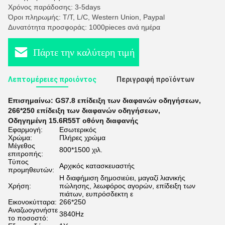
Χρόνος παράδοσης: 3-5days
Όροι πληρωμής: T/T, L/C, Western Union, Paypal
Δυνατότητα προσφοράς: 1000pieces ανά ημέρα
Πάρτε την καλύτερη τιμή
Λεπτομέρειες προιόντος
Περιγραφή προϊόντων
Επισημαίνω:
GS7.8 επίδειξη των διαφανών οδηγήσεων
,
266*250 επίδειξη των διαφανών οδηγήσεων
,
Οδηγημένη 15.6R55T οθόνη διαφανής
Εφαρμογή:
Εσωτερικός
Χρώμα:
Πλήρες χρώμα
Μέγεθος
800*1500 χιλ.
επιτροπής:
Τύπος
Αρχικός κατασκευαστής
προμηθευτών:
Η διαφήμιση δημοσιεύει, μαγαζί λιανικής
Χρήση:
πώλησης, λεωφόρος αγορών, επίδειξη των
πιάτων, ευπρόσδεκτη ε
Εικονοκύτταρα:
266*250
Αναζωογονήστε
3840Hz
το ποσοστό: