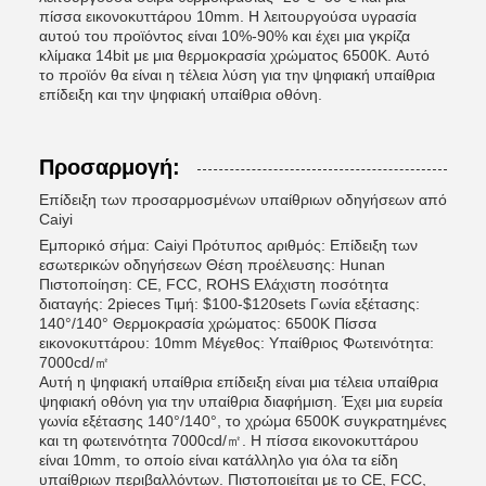
πίσσα εικονοκυττάρου 10mm. Η λειτουργούσα υγρασία
αυτού του προϊόντος είναι 10%-90% και έχει μια γκρίζα
κλίμακα 14bit με μια θερμοκρασία χρώματος 6500K. Αυτό
το προϊόν θα είναι η τέλεια λύση για την ψηφιακή υπαίθρια
επίδειξη και την ψηφιακή υπαίθρια οθόνη.
Προσαρμογή:
Επίδειξη των προσαρμοσμένων υπαίθριων οδηγήσεων από
Caiyi
Εμπορικό σήμα: Caiyi Πρότυπος αριθμός: Επίδειξη των
εσωτερικών οδηγήσεων Θέση προέλευσης: Hunan
Πιστοποίηση: CE, FCC, ROHS Ελάχιστη ποσότητα
διαταγής: 2pieces Τιμή: $100-$120sets Γωνία εξέτασης:
140°/140° Θερμοκρασία χρώματος: 6500K Πίσσα
εικονοκυττάρου: 10mm Μέγεθος: Υπαίθριος Φωτεινότητα:
7000cd/㎡
Αυτή η ψηφιακή υπαίθρια επίδειξη είναι μια τέλεια υπαίθρια
ψηφιακή οθόνη για την υπαίθρια διαφήμιση. Έχει μια ευρεία
γωνία εξέτασης 140°/140°, το χρώμα 6500K συγκρατημένες
και τη φωτεινότητα 7000cd/㎡. Η πίσσα εικονοκυττάρου
είναι 10mm, το οποίο είναι κατάλληλο για όλα τα είδη
υπαίθριων περιβαλλόντων. Πιστοποιείται με το CE, FCC,