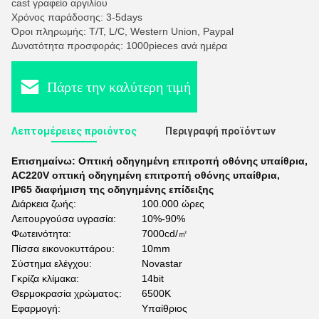
cast γραφείο αργιλίου
Χρόνος παράδοσης: 3-5days
Όροι πληρωμής: T/T, L/C, Western Union, Paypal
Δυνατότητα προσφοράς: 1000pieces ανά ημέρα
Πάρτε την καλύτερη τιμή
Λεπτομέρειες προιόντος
Περιγραφή προϊόντων
Επισημαίνω:
Οπτική οδηγημένη επιτροπή οθόνης υπαίθρια
,
AC220V οπτική οδηγημένη επιτροπή οθόνης υπαίθρια
,
IP65 διαφήμιση της οδηγημένης επίδειξης
Διάρκεια ζωής:
100.000 ώρες
Λειτουργούσα υγρασία:
10%-90%
Φωτεινότητα:
7000cd/㎡
Πίσσα εικονοκυττάρου:
10mm
Σύστημα ελέγχου:
Novastar
Γκρίζα κλίμακα:
14bit
Θερμοκρασία χρώματος:
6500K
Εφαρμογή:
Υπαίθριος