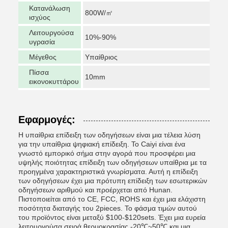
Κατανάλωση
800W/㎡
ισχύος
Λειτουργούσα
10%-90%
υγρασία
Μέγεθος
Υπαίθριος
Πίσσα
10mm
εικονοκυττάρου
Εφαρμογές:
Η υπαίθρια επίδειξη των οδηγήσεων είναι μια τέλεια λύση
για την υπαίθρια ψηφιακή επίδειξη. Το Caiyi είναι ένα
γνωστό εμπορικό σήμα στην αγορά που προσφέρει μια
υψηλής ποιότητας επίδειξη των οδηγήσεων υπαίθρια με τα
προηγμένα χαρακτηριστικά γνωρίσματα. Αυτή η επίδειξη
των οδηγήσεων έχει μια πρότυπη επίδειξη των εσωτερικών
οδηγήσεων αριθμού και προέρχεται από Hunan.
Πιστοποιείται από το CE, FCC, ROHS και έχει μια ελάχιστη
ποσότητα διαταγής του 2pieces. Το φάσμα τιμών αυτού
του προϊόντος είναι μεταξύ $100-$120sets. Έχει μια ευρεία
λειτουργούσα σειρά θερμοκρασίας -20℃~50℃ και μια