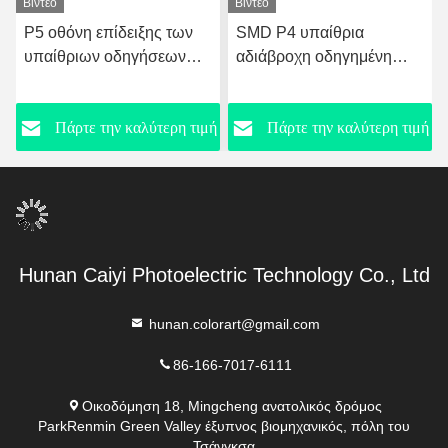
Βίντεο
Βίντεο
P5 οθόνη επίδειξης των
SMD P4 υπαίθρια
υπαίθριων οδηγήσεων
αδιάβροχη οδηγημένη
γραφείου 3840Hz 1920Hz
επιτροπή σημαδιών
οθόνης οδηγημένη
ή
Πάρτε την καλύτερη τιμή
Πάρτε την καλύτερη τιμή
3840Hz 1 έτος
Hunan Caiyi Photoelectric Technology Co., Ltd
hunan.colorart@gmail.com
86-166-7017-6111
Οικοδόμηση 18, Mingcheng ανατολικός δρόμος
ParkRenmin Green Valley έξυπνος βιομηχανικός, πόλη του
Τσάνγκσα