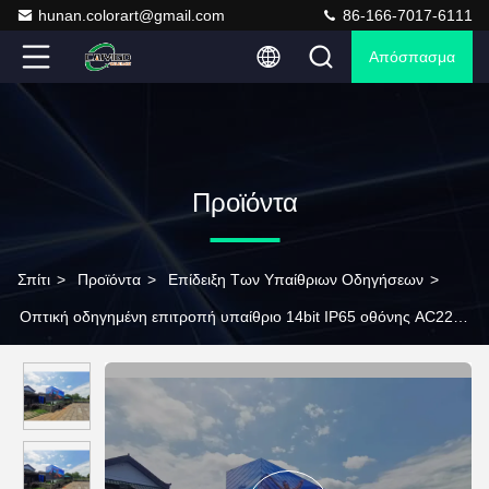
hunan.colorart@gmail.com
86-166-7017-6111
Απόσπασμα
Προϊόντα
Σπίτι
>
Προϊόντα
>
Επίδειξη Των Υπαίθριων Οδηγήσεων
>
Οπτική οδηγημένη επιτροπή υπαίθριο 14bit IP65 οθόνης AC220V
50HZ που διαφημίζει την οδηγημένη επίδειξη