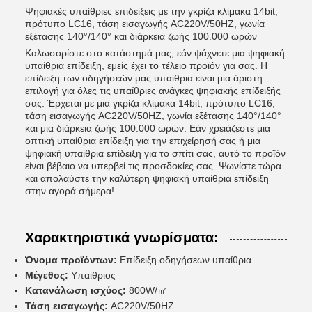
Ψηφιακές υπαίθριες επιδείξεις με την γκρίζα κλίμακα 14bit,
πρότυπο LC16, τάση εισαγωγής AC220V/50HZ, γωνία
εξέτασης 140°/140° και διάρκεια ζωής 100.000 ωρών
Καλωσορίστε στο κατάστημά μας, εάν ψάχνετε μια ψηφιακή
υπαίθρια επίδειξη, εμείς έχει το τέλειο προϊόν για σας. Η
επίδειξη των οδηγήσεών μας υπαίθρια είναι μια άριστη
επιλογή για όλες τις υπαίθριες ανάγκες ψηφιακής επίδειξής
σας. Έρχεται με μια γκρίζα κλίμακα 14bit, πρότυπο LC16,
τάση εισαγωγής AC220V/50HZ, γωνία εξέτασης 140°/140°
και μια διάρκεια ζωής 100.000 ωρών. Εάν χρειάζεστε μια
οπτική υπαίθρια επίδειξη για την επιχείρησή σας ή μια
ψηφιακή υπαίθρια επίδειξη για το σπίτι σας, αυτό το προϊόν
είναι βέβαιο να υπερβεί τις προσδοκίες σας. Ψωνίστε τώρα
και απολαύστε την καλύτερη ψηφιακή υπαίθρια επίδειξη
στην αγορά σήμερα!
Χαρακτηριστικά γνωρίσματα:
Όνομα προϊόντων:
Επίδειξη οδηγήσεων υπαίθρια
Μέγεθος:
Υπαίθριος
Κατανάλωση ισχύος:
800W/㎡
Τάση εισαγωγής:
AC220V/50HZ