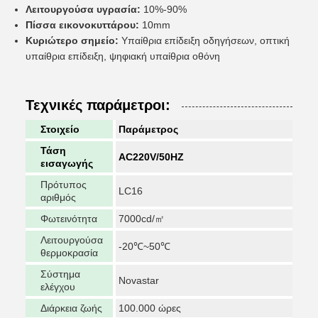
Λειτουργούσα υγρασία:
10%-90%
Πίσσα εικονοκυττάρου:
10mm
Κυριώτερο σημείο:
Υπαίθρια επίδειξη οδηγήσεων, οπτική
υπαίθρια επίδειξη, ψηφιακή υπαίθρια οθόνη
Τεχνικές παράμετροι:
Στοιχείο
Παράμετρος
Τάση
AC220V/50HZ
εισαγωγής
Πρότυπος
LC16
αριθμός
Φωτεινότητα
7000cd/㎡
Λειτουργούσα
-20℃~50℃
θερμοκρασία
Σύστημα
Novastar
ελέγχου
Διάρκεια ζωής
100.000 ώρες