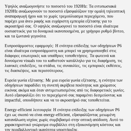
Υψηλός αναζωογονήστε το ποσοστό του 1920Hz: Τα εντυπωσιακά
1920Hz αναζωογονούν το ποσοστό εξασφαλίζουν την ομαλή τηλεοπτική
αναπαραγωγή ήχου και το χωρίς τρεμούλιασμα περιεχόμενο, που
παρέχει μια άνευ ραφής και ευχάριστη εμπειρία εξέτασης για το
ακροατήριό σας. Ο υψηλός αναζωογονεί το ποσοστό είναι ιδιαίτερα
ουσιαστικός για τα δυναμικά ικανοποιημένα, με γρήγορο ρυθμό βίντεο,
και τα ζωντανά γεγονότα.
Ευπροσάρμοστες εφαρμογές: Η ενότητα επίδειξης των οδηγήσεων P6
είναι ιδιαίτερα ευπροσάρμοστη και μπορεί να χρησιμοποιηθεί στις
διάφορες εσωτερικές και υπαίθριες τοποθετήσεις. Τα φωτεινά και
δονούμενα visuals του το καθιστούν κατάλληλο για τις διαφήμιση, τις
λιανικές επιδείξεις, τα στάδια, τις συναυλίες, τις εμπορικές εκθέσεις,
τις διασκέψεις, και περισσότερους.
Ευρεία γωνία εξέτασης: Με μια ευρεία γωνία εξέτασης, η ενότητα των
οδηγήσεων παραδίδει τη συνεπή ακρίβεια ποιότητας και χρώματος
εικόνας ακόμα και όταν αντιμετωπισμένος από τις διαφορετικές γωνίες.
Αυτό εξασφαλίζει ότι το περιεχόμενό σας παραμένει δεσμεύοντας και
impactful, οπουδήποτε και να το ακροατήριό σας τοποθετείται.
Energy-efficient λειτουργία: Η ενότητα επίδειξης των οδηγήσεων P6
έχει ως σκοπό να είναι energy-efficient, εξασφαλίζοντας μειωμένη
κατανάλωση ισχύος χωρίς συμβιβασμό στην οπτική απόδοση. Αυτό το
χαρακτηριστικό γνώρισμα συμβάλλει στη εξοικονόμηση κόστους και
την περιβαλλοντική ικανότητα υποστήριξης.