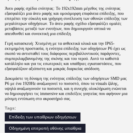
Άνευ ραφής σχέδιο ενότητας: Το 192x192mm μέγεθος της ενότητας
εξασφαλίζει μια άνευ ραφής και ομοιόμορφη επιφάνεια επίδειξης, που
επιτρέπει την εύκολη και γρήγορη συνέλευση των οθονών επίδειξης των
μεγαλύτερων οδηγήσεων. Το άνευ ραφής σχέδιο εξασφαλίζει ομαλές
μεταβάσεις μεταξύ των ενοτήτων, που δημιουργούν οπτικά να
απευθυνθεί και συνεκτική μια επίδειξη.
Γερή κατασκευή: Χτισμένη με τα ανθεκτικά υλικά και την IP65-
εκτιμημένη προστασία, η ενότητα επίδειξης των οδηγήσεων P6 έχει ως
σκοπό να αντισταθεί τους διάφορους περιβαλλοντικούς παράγοντες,
συμπεριλαμβανομένης της σκόνης και του νερού. Αυτό το καθιστά
κατάλληλο και για τις εσωτερικές και υπαίθριες εγκαταστάσεις, που
εξασφαλίζουν αξιόπιστη και μακράς διαρκείας απόδοση.
Δοκιμάστε τη δύναμη της ενότητας επίδειξης των οδηγήσεων SMD μας
P6 με ένα 1920Hz αναζωογονεί το ποσοστό, όπου τα visuals ζάλης,
υψηλά αναζωογονούν τα ποσοστά, και η συνεχής ολοκλήρωση ενώνεται
να δημιουργήσει τις immersive και επιδείξεις γοητείας που αφήνουν μια
μόνιμη εντύπωση στο ακροατήριό σας.
Tags:
Επίδειξη των υπαίθριων οδηγήσεων
Οδηγημένη επιτροπή οθόνης υπαίθρια