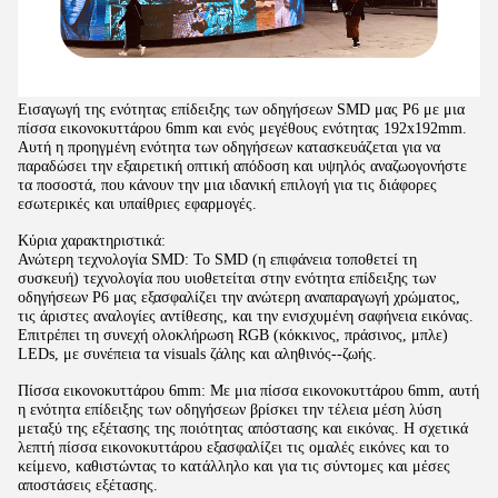
Εισαγωγή της ενότητας επίδειξης των οδηγήσεων SMD μας P6 με μια
πίσσα εικονοκυττάρου 6mm και ενός μεγέθους ενότητας 192x192mm.
Αυτή η προηγμένη ενότητα των οδηγήσεων κατασκευάζεται για να
παραδώσει την εξαιρετική οπτική απόδοση και υψηλός αναζωογονήστε
τα ποσοστά, που κάνουν την μια ιδανική επιλογή για τις διάφορες
εσωτερικές και υπαίθριες εφαρμογές.
Κύρια χαρακτηριστικά:
Ανώτερη τεχνολογία SMD: Το SMD (η επιφάνεια τοποθετεί τη
συσκευή) τεχνολογία που υιοθετείται στην ενότητα επίδειξης των
οδηγήσεων P6 μας εξασφαλίζει την ανώτερη αναπαραγωγή χρώματος,
τις άριστες αναλογίες αντίθεσης, και την ενισχυμένη σαφήνεια εικόνας.
Επιτρέπει τη συνεχή ολοκλήρωση RGB (κόκκινος, πράσινος, μπλε)
LEDs, με συνέπεια τα visuals ζάλης και αληθινός--ζωής.
Πίσσα εικονοκυττάρου 6mm: Με μια πίσσα εικονοκυττάρου 6mm, αυτή
η ενότητα επίδειξης των οδηγήσεων βρίσκει την τέλεια μέση λύση
μεταξύ της εξέτασης της ποιότητας απόστασης και εικόνας. Η σχετικά
λεπτή πίσσα εικονοκυττάρου εξασφαλίζει τις ομαλές εικόνες και το
κείμενο, καθιστώντας το κατάλληλο και για τις σύντομες και μέσες
αποστάσεις εξέτασης.