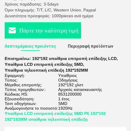
Χρόνος παράδοσης: 3-5days
Όροι πληρωμής: T/T, L/C, Western Union, Paypal
Δυνατότητα προσφοράς: 1000pieces ανά ημέρα
Πάρτε την καλύτερη τιμή
Λεπτομέρειες προιόντος
Περιγραφή προϊόντων
Επισημαίνω:
192*192 υπαίθρια επιτροπή επίδειξης LCD
,
Υπαίθρια LCD επιτροπή επίδειξης SMD
,
Υπαίθρια τηλεοπτική επίδειξη 192*192MM
Εφαρμογή:
Υπαίθριος
Τύπος:
Οδηγήσεις
Μέγεθος επιτροπής:
192*192 χλστ
Τύπος προμηθευτών::
Αρχικός κατασκευαστής
Κώδικας HS:
8531200000
Εξουσιοδότηση:
1 έτος
Τσιπ οδηγήσεων:
SMD
Αναζωογονήστε το ποσοστό:
1920Hz
Υπαίθρια LCD επιτροπή επίδειξης SMD P6 192*192
192*192MM υπαίθρια τηλεοπτική επίδειξη