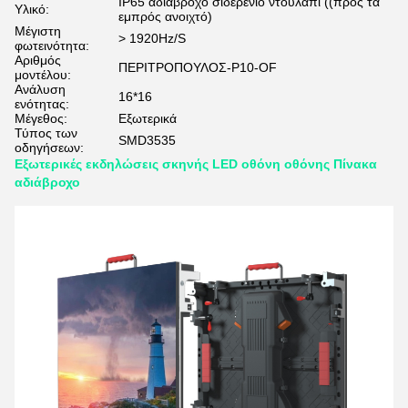
IP65 αδιάβροχο σιδερένιο ντουλάπι ((προς τα
Υλικό:
εμπρός ανοιχτό)
Μέγιστη
> 1920Hz/S
φωτεινότητα:
Αριθμός
ΠΕΡΙΤΡΟΠΟΥΛΟΣ-P10-OF
μοντέλου:
Ανάλυση
16*16
ενότητας:
Μέγεθος:
Εξωτερικά
Τύπος των
SMD3535
οδηγήσεων:
Εξωτερικές εκδηλώσεις σκηνής LED οθόνη οθόνης Πίνακα
αδιάβροχο