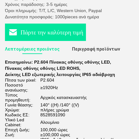
Χρόνος παράδοσης: 3-5 ημέρες
Όροι πληρωμής: T/T, L/C, Western Union, Paypal
Δυνατότητα προσφοράς: 1000pieces ανά ημέρα
Πάρτε την καλύτερη τιμή
Λεπτομέρειες προιόντος
Περιγραφή προϊόντων
Επισημαίνω:
P2.604 Πίνακας οθόνης οθόνης LED
,
Πίνακας οθόνης οθόνης LED ROHS
,
Δείκτης LED εξωτερικής λειτουργίας IP65 αδιάβροχη
Πίτσα των pixel:
P2.604
Ποσοστό
≥1920Hz
ανανέωσης:
Τύπος
Αρχικός κατασκευαστής
προμηθευτή:
Γωνία θέασης:
140° ((H) /140° ((V)
Χρώμα:
πλήρες χρώμα
Κωδικός ΕΣ:
8528591090
Υλικό Led
Αλουμίνιο
Cabinet:
Εποχή ζωής:
100,000 ώρες
Ζωή:
≥100,000 ώρες