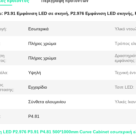
ες προιόντος
Περιγραφή προϊόντων
ω:
P3.91 Εμφάνιση LED σε σκηνή
,
P2.976 Εμφάνιση LED σκηνής
,
γή:
Εσωτερικά
Υλικό ντου
:
Πλήρες χρώμα
Τρόπος ελ
ση
Δραστηριό
Πλήρες χρώμα
ος:
εμφάνισης:
κάλα:
Υψηλή
Τεχνική έν
ος
Εγχειρίδιο
Τσιπ LED:
στασης:
Σύνθετα αλουμινίου
Υλικές Ικαν
:
P4.81
η LED P2.976 P3.91 P4.81 500*1000mm Curve Cabinet εσωτερική 