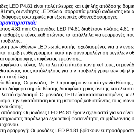
άδες LED P4.81 είναι πολύπλευρες και υψηλής απόδοσης δομι
4,81mm, οι ενότητες LED
τέλεια ισορροπία μεταξύ ανάλυσης και
α διάφορες εσωτερικές και εξωτερικές οθόνες
Εφαρμογές
.
αρακτηριστικά:
λάτος 4,81 mm: Οι μονάδες LED P4,81 διαθέτουν πλάτος 4,81 
ι καθαρές εικόνες,καθιστώντας τα κατάλληλα για εφαρμογές που
προβολής.
ση των οθόνων LED χωρίς κοπής: σχεδιασμένες για την ενσω
 και ακριβή ευθυγράμμιση κατά την συναρμολόγηση μεγάλων ο
αι ομοιόμορφης επιφάνειας εμφάνισης.
 σαφήνεια εικόνας: Με το λεπτό επίπεδο των pixel τους, οι μον
αθιστώντας τους κατάλληλους για την προβολή γραφικών υψηλής ε
ι οπτική έλξη.
ία θέασης: Οι μονάδες LED προσφέρουν ευρεία γωνία θέασης, π
πό διάφορα σημεία θέασης,διασφάλιση μιας άνετης και ελκυστικ
 λεπτό σχεδιασμό: Οι μονάδες LED είναι κατασκευασμένες με ε
ρισμό, την εγκατάσταση και τη μεταφορά,καθιστώντας τους ιδανι
ενοικίασης.
 απόδοση: Οι μονάδες LED P4.81 έχουν σχεδιαστεί για να είναι
διατηρώντας παράλληλα εξαιρετική φωτεινότητα, συμβάλλοντας σ
 χρόνου.
τη εφαρμογή: Οι μονάδες LED P4.81 βρίσκουν ευπροσάρμοστε