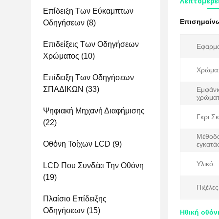
Λεπτομέρει
Επίδειξη Των Εύκαμπτων
Επισημαίν
Οδηγήσεων
(8)
Επιδείξεις Των Οδηγήσεων
Εφαρμο
Χρώματος
(10)
Χρώμα
Επίδειξη Των Οδηγήσεων
ΣΠΑΔΙΚΩΝ
(33)
Εμφάνι
χρώματ
Ψηφιακή Μηχανή Διαφήμισης
Γκρι Σ
(22)
Μέθοδ
Οθόνη Τοίχων LCD
(9)
εγκατά
Υλικό:
LCD Που Συνδέει Την Οθόνη
(19)
Πιξέλες
Πλαίσιο Επίδειξης
Οδηγήσεων
(15)
Ηθική οθόν