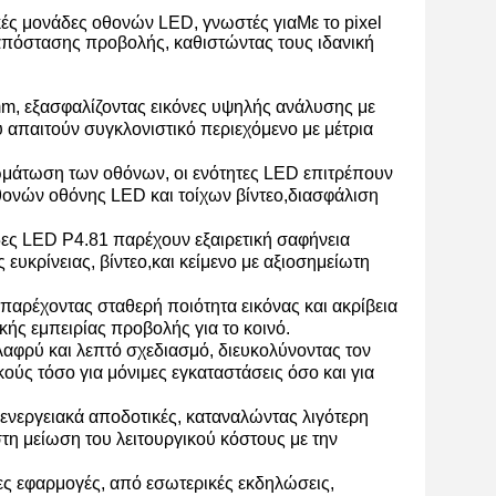
κές μονάδες οθονών LED, γνωστές για
Με το pixel
 απόστασης προβολής, καθιστώντας τους ιδανική
mm, εξασφαλίζοντας εικόνες υψηλής ανάλυσης με
 απαιτούν συγκλονιστικό περιεχόμενο με μέτρια
μάτωση των οθόνων, οι ενότητες LED επιτρέπουν
θονών οθόνης LED και τοίχων βίντεο,διασφάλιση
άδες LED P4.81 παρέχουν εξαιρετική σαφήνεια
υκρίνειας, βίντεο,και κείμενο με αξιοσημείωτη
αρέχοντας σταθερή ποιότητα εικόνας και ακρίβεια
ής εμπειρίας προβολής για το κοινό.
λαφρύ και λεπτό σχεδιασμό, διευκολύνοντας τον
κούς τόσο για μόνιμες εγκαταστάσεις όσο και για
 ενεργειακά αποδοτικές, καταναλώντας λιγότερη
τη μείωση του λειτουργικού κόστους με την
ς εφαρμογές, από εσωτερικές εκδηλώσεις,