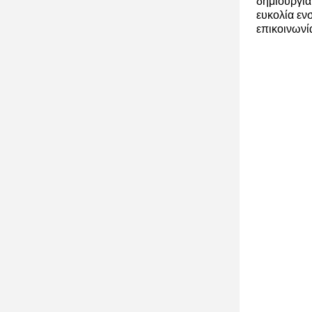
δημιουργία
ευκολία εν
επικοινωνί