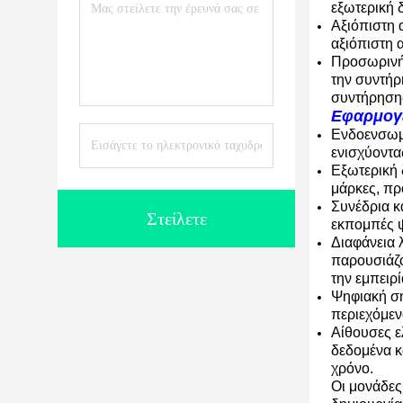
εξωτερική 
Αξιόπιστη 
αξιόπιστη 
Προσωρινή 
την συντήρ
συντήρηση
Εφαρμογ
Ενδοενσωμα
ενισχύοντα
Εξωτερική 
μάρκες, πρ
Συνέδρια κ
Στείλετε
εκπομπές ψ
Διαφάνεια 
παρουσιάζο
την εμπειρ
Ψηφιακή σή
περιεχόμεν
Αίθουσες ε
δεδομένα κ
χρόνο.
Οι μονάδες