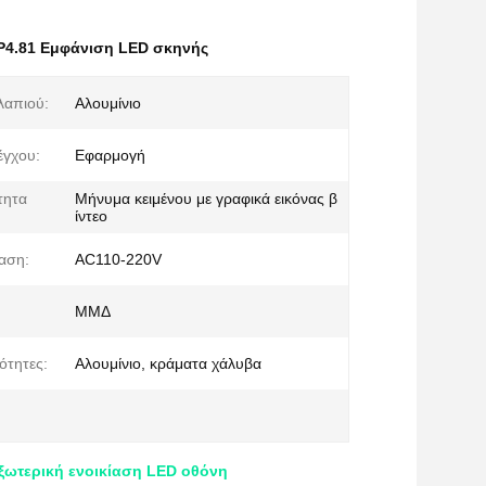
P4.81 Εμφάνιση LED σκηνής
λαπιού:
Αλουμίνιο
έγχου:
Εφαρμογή
τητα
Μήνυμα κειμένου με γραφικά εικόνας β
ίντεο
ταση:
AC110-220V
ΜΜΔ
ότητες:
Αλουμίνιο, κράματα χάλυβα
εξωτερική ενοικίαση LED οθόνη