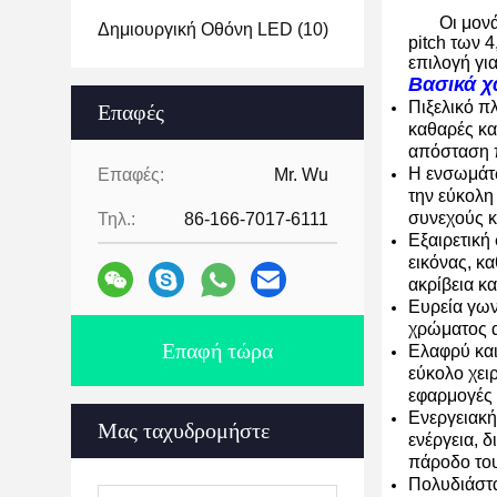
Οι μον
Δημιουργική Οθόνη LED
(10)
pitch των 
επιλογή γι
Βασικά χ
Πιξελικό π
Επαφές
καθαρές κα
απόσταση 
Η ενσωμάτω
Επαφές:
Mr. Wu
την εύκολη
συνεχούς κ
Τηλ.:
86-166-7017-6111
Εξαιρετική
εικόνας, κ
ακρίβεια κα
Ευρεία γων
χρώματος α
Επαφή τώρα
Ελαφρύ και
εύκολο χει
εφαρμογές 
Ενεργειακή
Μας ταχυδρομήστε
ενέργεια, 
πάροδο του
Πολυδιάστα