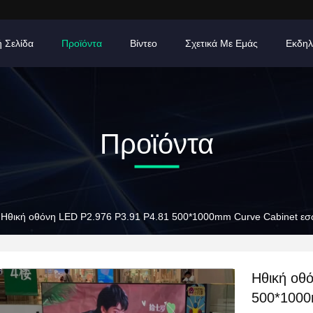
ή Σελίδα
Προϊόντα
Βίντεο
Σχετικά Με Εμάς
Εκδηλ
Προϊόντα
Ηθική οθόνη LED P2.976 P3.91 P4.81 500*1000mm Curve Cabinet εσω
Ηθική οθ
500*1000