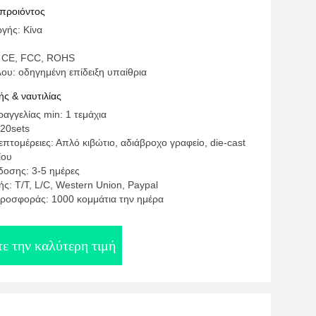
η LED οθόνη
 προιόντος
γής: Κίνα
: CE, FCC, ROHS
ου: οδηγημένη επίδειξη υπαίθρια
ς & ναυτιλίας
αγγελίας min: 1 τεμάχια
120sets
πτομέρειες: Απλό κιβώτιο, αδιάβροχο γραφείο, die-cast
ίου
οσης: 3-5 ημέρες
ς: T/T, L/C, Western Union, Paypal
ροσφοράς: 1000 κομμάτια την ημέρα
ε την καλύτερη τιμή