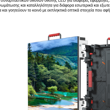
 συναρπαστικών οθόνων οθόνης LED για διάφορες εφαρμογές.Με
σωμάτωσης και καταλληλότητα για διάφορα εσωτερικά και εξωτε
α και γοητεύουν το κοινό με εκπληκτικά οπτικά στοιχεία που α