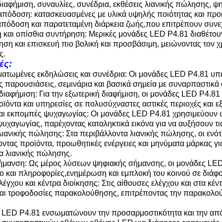
διαφήμιση, συναυλίες, συνέδρια, εκθέσεις λιανικής πώλησης, ψ
απόδοση: κατασκευασμένες με υλικά υψηλής ποιότητας και προ
απόδοση και παρατεταμένη διάρκεια ζωής,που επιτρέπουν συνεχή
και οπίσθια συντήρηση: Μερικές μονάδες LED P4.81 διαθέτου
ηση και επισκευή πιο βολική και προσβάσιμη, μειώνοντας τον χρ
ς.
ές:
τωμένες εκδηλώσεις και συνέδρια: Οι μονάδες LED P4.81 υπε
ς παρουσιάσεις, σεμινάρια και βασικά σημεία με συναρπαστικά ο
διαφήμιση: Για την εξωτερική διαφήμιση, οι μονάδες LED P4.
οϊόντα και υπηρεσίες σε πολυσύχναστες αστικές περιοχές και ε
αι εκπομπές ψυχαγωγίας: Οι μονάδες LED P4.81 χρησιμεύουν ω
υχαγωγίας, παρέχοντας καταληκτικά εικόνα για να αυξήσουν τι
λιανικής πώλησης: Στα περιβάλλοντα λιανικής πώλησης, οι ενό
ντας προϊόντα, προωθητικές ενέργειες και μηνύματα μάρκας γι
ία λιανικής πώλησης.
μανση: Ως μέρος λύσεων ψηφιακής σήμανσης, οι μονάδες LED
ο και πληροφορίες,ενημέρωση και εμπλοκή του κοινού σε διάφο
λέγχου και κέντρα διοίκησης: Στις αίθουσες ελέγχου και στα κέν
αι τροφοδοσίες παρακολούθησης, επιτρέποντας την παρακολο
 LED P4.81 ενσωματώνουν την προσαρμοστικότητα και την από