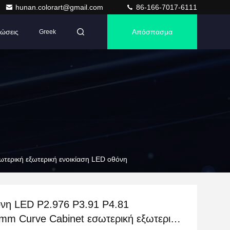
hunan.colorart@gmail.com
86-166-7017-6111
ώσεις
Απόσπασμα
Greek
τερική εξωτερική ενοικίαση LED οθόνη
όνη LED P2.976 P3.91 P4.81
mm Curve Cabinet εσωτερική εξωτερική