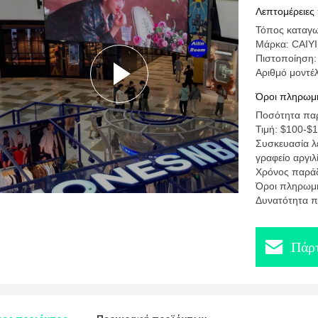
ενοικίασ
Λεπτομέρειες
Τόπος καταγω
Μάρκα: CAIYI
Πιστοποίηση
Αριθμό μοντέλ
Όροι πληρωμή
Ποσότητα παρ
Τιμή: $100-$
Συσκευασία λε
γραφείο αργιλ
Χρόνος παράδ
Όροι πληρωμή
Δυνατότητα π
Πάρτ